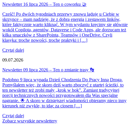
Newsletter 16 lipca 2026 – Ten o coworku 🤝
Cześć! Po dwóch tygodniach przerwy znowu ląduję u Ciebie w
skrzynce – mam nadzieję, że z dobrą energią i zestawem linków,
które faktycznie warto kliknąć. W tym wydaniu kręcimy się głównie
wokół Copilota, agentów, Dataverse i Code Apps, ale dorzucam też
kilka smaczków z SharePointa, Teamsów i OneDrive. Czyli
klasyka: trochę nowości, trochę praktyki i […]
Czytaj dalej
09.07.2026
Newsletter 09 lipca 2026 – Ten o zmianie trasy 👣
Podobno 9 lipca wypada Dzień Chodzenia Do Pracy Inną Drogą.
Pomyślałem więc, że skoro dziś warto zboczyć z utartej ścieżki, to
ten newsletter też zrobi mały „krok w bok”. Zamiast tradycyjnej
porcji technicznych nowości przygotowałem dla Was specjalne
nagranie. 🌟 A skoro w dzisiejszej wiadomości obieramy nieco inny
kierunek niż zwykle, to idąc za ciosem […]
Czytaj dalej
Zobacz wszystkie newslettery