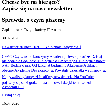
Chcesz być na bieżąco?
Zapisz się na nasz
newsletter!
Sprawdź,
o czym piszemy
Zaplanuj start Twojej kariery IT z nami
30.07.2026
Newsletter 30 lipca 2026 – Ten o znaku zapytania ❓
Cześć! Czy właśnie kończymy Akademię Developico? 🫨 Dzisiaj
nie będzie o Copilocie. Nie będzie o Power Apps. Nie będzie nawet
o AI. Będzie o nas. Od kilku lat budujemy Akademię Aplikacji –
obecnie Akademię Developico. ☑️ Powstały dziesiątki webinarów.☑️
Nagrywaliśmy kursy.☑️ Pisaliśmy newsletter.☑️ Na YouTube
pojawiły się setki godzin maateriałów. I dzięki temu wokół
Akademii […]
Czytaj dalej
16.07.2026