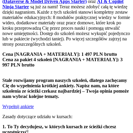
(Dataverse & Model Driven Apps Starter)
oraz
AI & Copilot
Ninja Starter
są już za nami! Teraz możesz zdobyć całą tę wiedzę
dzięki nagraniom. Każde z tych szkoleń stanowi kompletny zestaw
materiałów edukacyjnych: 8 modułów praktycznej wiedzy w formie
wideo, dodatkowe materiały oraz prace domowe, które krok po
kroku przeprowadzą Cię przez proces nauki i pomogą utrwalić
nowe umiejętności. Dostęp do szkoleń możesz wykupić pojedynczo
lub w pakiecie (wychodzi taniej). Po więcej szczegółów zajrzyj na
strony poszczególnych szkoleń.
Cena [NAGRANIA + MATERIAŁY]: 1 497 PLN brutto
Cena za pakiet 4 szkoleń [NAGRANIA + MATERIAŁY]: 3
997 PLN brutto
Stale rozwijamy program naszych szkoleń, dlatego zachęcamy
Cię do wypełnienia krótkiej ankiety. Napisz nam, na które
szkolenia ze ścieżki czekasz najbardziej – Twoja opinia pomoże
nam wybrać kolejne tematy.
Wypełnij ankietę
Zasady dotyczące udziału w kursach:
1. To Ty decydujesz, w których kursach ze ścieżki chcesz
uczestniczyć!