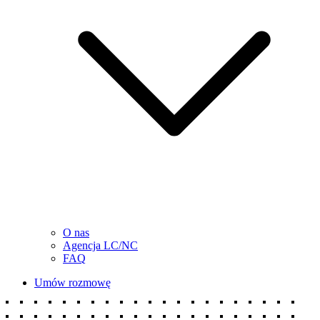
O nas
Agencja LC/NC
FAQ
Umów rozmowę