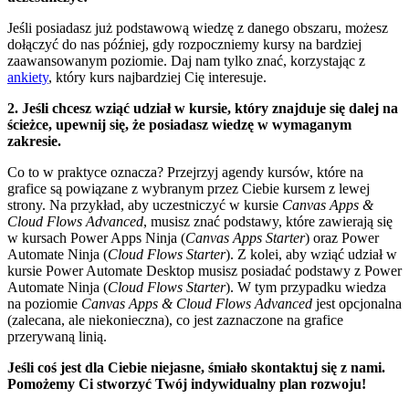
Jeśli posiadasz już podstawową wiedzę z danego obszaru, możesz
dołączyć do nas później, gdy rozpoczniemy kursy na bardziej
zaawansowanym poziomie. Daj nam tylko znać, korzystając z
ankiety
, który kurs najbardziej Cię interesuje.
2. Jeśli chcesz wziąć udział w kursie, który znajduje się dalej na
ścieżce, upewnij się, że posiadasz wiedzę w wymaganym
zakresie.
Co to w praktyce oznacza? Przejrzyj agendy kursów, które na
grafice są powiązane z wybranym przez Ciebie kursem z lewej
strony. Na przykład, aby uczestniczyć w kursie
Canvas Apps &
Cloud Flows Advanced
, musisz znać podstawy, które zawierają się
w kursach Power Apps Ninja (
Canvas Apps Starter
) oraz Power
Automate Ninja (
Cloud Flows Starter
). Z kolei, aby wziąć udział w
kursie Power Automate Desktop musisz posiadać podstawy z Power
Automate Ninja (
Cloud Flows Starter
). W tym przypadku wiedza
na poziomie
Canvas Apps & Cloud Flows Advanced
jest opcjonalna
(zalecana, ale niekonieczna), co jest zaznaczone na grafice
przerywaną linią.
Jeśli coś jest dla Ciebie niejasne, śmiało skontaktuj się z nami.
Pomożemy Ci stworzyć Twój indywidualny plan rozwoju!