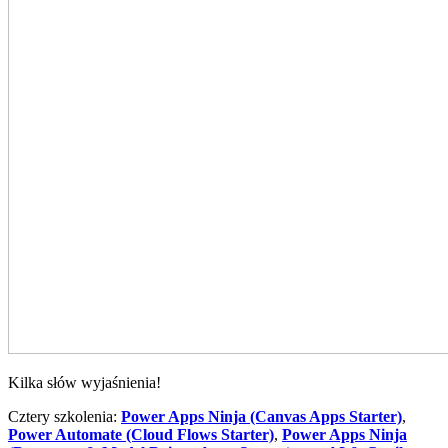
Kilka słów wyjaśnienia!
Cztery szkolenia:
Power Apps Ninja (Canvas Apps Starter)
,
Power Automate (Cloud Flows Starter)
,
Power Apps Ninja