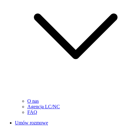
O nas
Agencja LC/NC
FAQ
Umów rozmowę