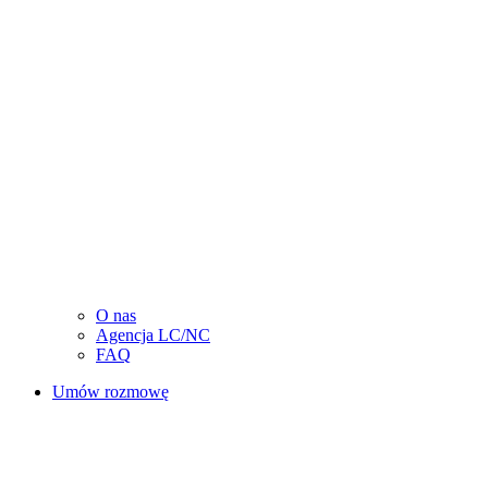
O nas
Agencja LC/NC
FAQ
Umów rozmowę