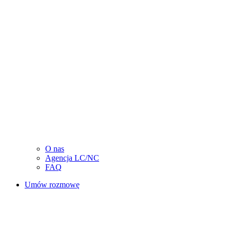
O nas
Agencja LC/NC
FAQ
Umów rozmowę