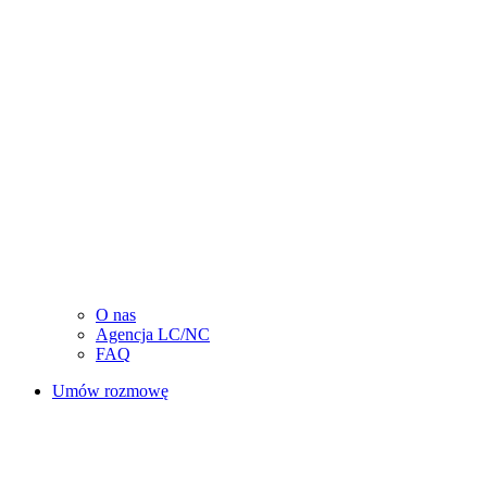
O nas
Agencja LC/NC
FAQ
Umów rozmowę